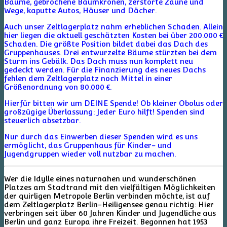
Bäume, gebrochene Baumkronen, zerstörte Zäune und
Wege, kaputte Autos, Häuser und Dächer.
Auch unser Zeltlagerplatz nahm erheblichen Schaden. Allein
hier liegen die aktuell geschätzten Kosten bei über 200.000 €
Schaden. Die größte Position bildet dabei das Dach des
Gruppenhauses. Drei entwurzelte Bäume stürzten bei dem
Sturm ins Gebälk. Das Dach muss nun komplett neu
gedeckt werden. Für die Finanzierung des neues Dachs
fehlen dem Zeltlagerplatz noch Mittel in einer
Größenordnung von 80.000 €.
Hierfür bitten wir um DEINE Spende! Ob kleiner Obolus oder
großzügige Überlassung: Jeder Euro hilft! Spenden sind
steuerlich absetzbar.
Nur durch das Einwerben dieser Spenden wird es uns
ermöglicht, das Gruppenhaus für Kinder- und
Jugendgruppen wieder voll nutzbar zu machen.
Wer die Idylle eines naturnahen und wunderschönen
Platzes am Stadtrand mit den vielfältigen Möglichkeiten
der quirligen Metropole Berlin verbinden möchte, ist auf
dem Zeltlagerplatz Berlin-Heiligensee genau richtig: Hier
verbringen seit über 60 Jahren Kinder und Jugendliche aus
Berlin und ganz Europa ihre Freizeit. Begonnen hat 1953