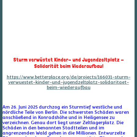
Sturm verwüstet Kinder- und Jugendzeltplatz -
Solidarität beim Wiederaufbau!
https://www.betterplace.org/de/projects/166031-sturm-
verwuestet-kinder-und-jugendzeltplatz-solidaritaet-
beim-wiederaufbau
Am 26. Juni 2025 durchzog ein Sturmtief westliche und
nördliche Teile von Berlin. Die schwersten Schäden waren
anschließend in Konradshöhe und in Heiligensee zu
verzeichnen. Genau dort liegt unser Zeltlagerplatz. Die
Schäden in den benannten Stadtteilen und im
angrenzenden Wald gehen in die Millionen. Entwurzelte