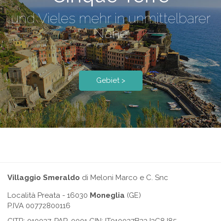
und Vieles mehr in unmittelbarer
Nähe
Gebiet >
Villaggio Smeraldo
di Meloni Marco e C. Snc
Località Preata
- 16030
Moneglia
(GE)
P.IVA 00772800116