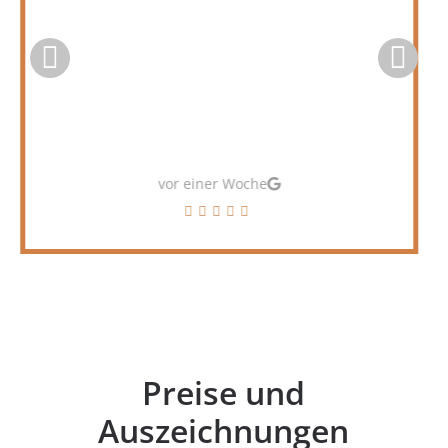
unseres gesamten Aufenthaltes keine
Probleme wegen des Hundes, weder
im Dorf noch am Strand.»
vor ein paar Monaten
Preise und
Auszeichnungen