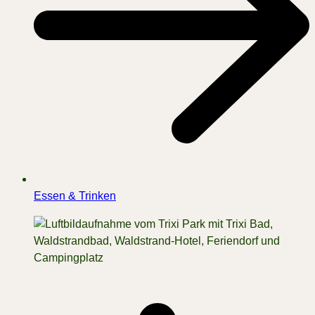
Essen & Trinken
W
s