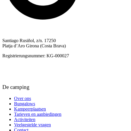
Santiago Rusiñol, z/n. 17250
Platja d’Aro Girona (Costa Brava)
Registrierungsnummer: KG-000027
+34 972 817 123
camping@riembau.com
De camping
Over ons
Bungalows
Kampeerplaatsen
Tarieven en aanbiedingen
Activiteiten
Veelgestelde vragen
Contact