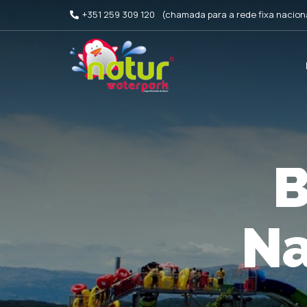
+351 259 309 120
(chamada para a rede fixa nacion
B
P
Na