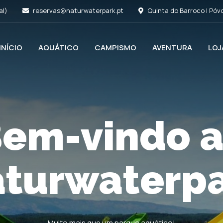
al)
reservas@naturwaterpark.pt
Quinta do Barroco | Póvo
INÍCIO
AQUÁTICO
CAMPISMO
AVENTURA
LOJ
em-vindo 
asse o ver
turwaterp
connosco
Muito mais que um parque aquático!