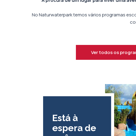
À procura de um lugar para viver uma av
No Naturwaterpark temos vários programas escol
co
Ver todos os progr
Está à
espera de