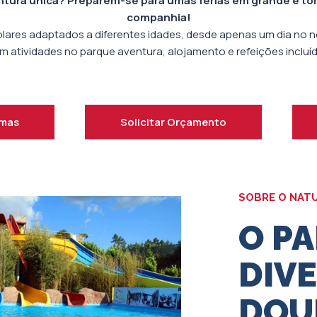
entura única? Preparem-se para umas férias em grande e tor
companhia!
ares adaptados a diferentes idades, desde apenas um dia no no
m atividades no parque aventura, alojamento e refeições incluíd
amas
Solicitar Orçamento
SOBRE O NAT
O P
DIV
DOU