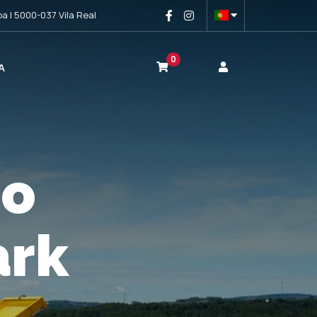
a | 5000-037 Vila Real
0
A
ao
ão
ark