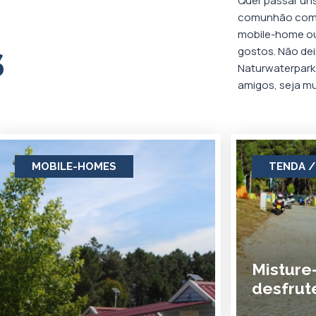
Quer passar uns
comunhão com 
mobile-home ou
gostos. Não dei
S
Naturwaterpark 
amigos, seja m
MOBILE-HOMES
TENDA /
Misture
desfrut