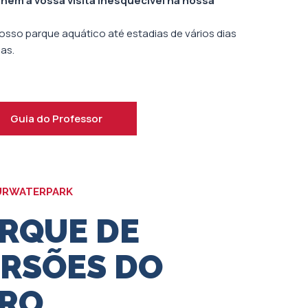
nem a vossa visita inesquecível na nossa
sso parque aquático até estadias de vários dias
as.
Guia do Professor
URWATERPARK
ARQUE DE
ERSÕES DO
RO