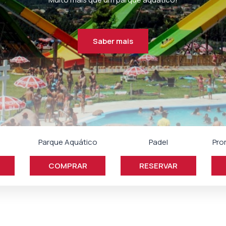
Venha divertir-se à grande!
Saber mais
Parque Aquático
Padel
Pro
COMPRAR
RESERVAR