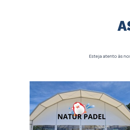
A
Esteja atento às no