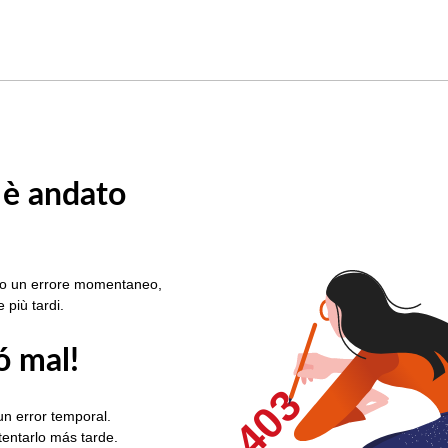
 è andato
rato un errore momentaneo,
e più tardi.
ó mal!
403
un error temporal.
ntentarlo más tarde.