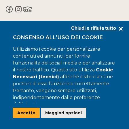
Chiudi e rifiuta tutto
CONSENSO ALL’USO DEI COOKIE
Utilizziamo i cookie per personalizzare
contenuti ed annunci, per fornire
funzionalità dei social media e per analizzare
Privacy Policy
il nostro traffico. Questo sito utilizza
Cookie
Cookie Policy
Necessari (tecnici)
affinché il sito o alcune
Preferenze Cookie
porzioni di esso funzionino correttamente.
Self-Declaration of Accessibility
Pertanto, vengono sempre utilizzati,
Developed by
indipendentemente dalle preferenze
Genial srl
dall’utente.
Per l’utilizzo di
Cookie Analitici, Cookie di
Accetto
Maggiori opzioni
Targeting e Marketing e Cookie di
Preferenza
, anche installati da soggetti terzi