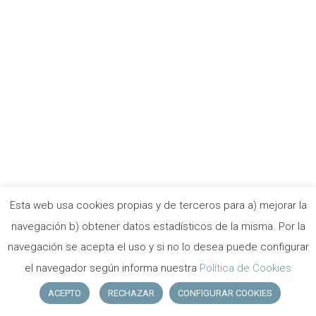
Esta web usa cookies propias y de terceros para a) mejorar la
navegación b) obtener datos estadísticos de la misma. Por la
©
Copyright Collvert camping 2018
|
Política cookies
|
Política de privacidad
|
Aviso Legal
navegación se acepta el uso y si no lo desea puede configurar
Designed by
Moma publicidad
el navegador según informa nuestra
Política de Cookies
facebook
ACEPTO
RECHAZAR
CONFIGURAR COOKIES