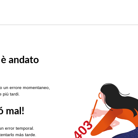
 è andato
rato un errore momentaneo,
e più tardi.
ó mal!
403
un error temporal.
ntentarlo más tarde.