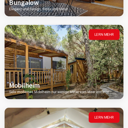
Bungalow
Eleganz und Design, Relax und Natur
LERN MEHR
Mobilheim
Sehr modernes Mobilheim nur wenige Meter vom Meer entfernt
LERN MEHR