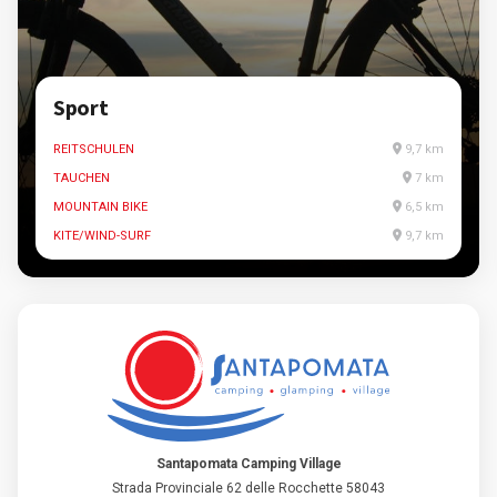
km
km
Aquarien
km
km
DAS AQUARIUM MONDO MARINO
32,4 
Santapomata Camping Village
Strada Provinciale 62 delle Rocchette 58043