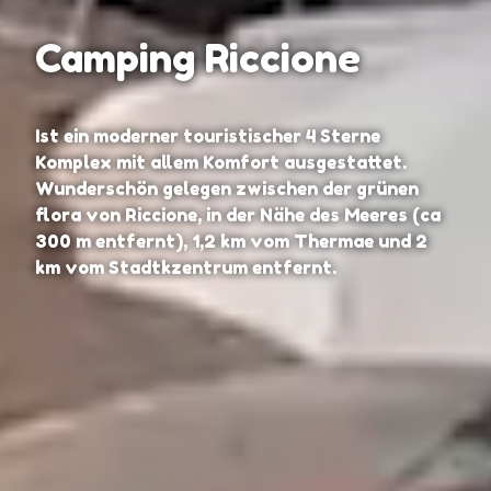
Camping Riccione
Ist ein moderner touristischer 4 Sterne
Komplex mit allem Komfort ausgestattet.
Wunderschön gelegen zwischen der grünen
flora von Riccione, in der Nähe des Meeres (ca
300 m entfernt), 1,2 km vom Thermae und 2
km vom Stadtkzentrum entfernt.