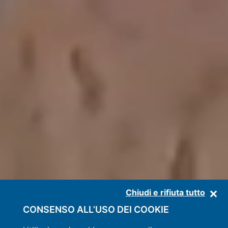
Chiudi e rifiuta tutto
CONSENSO ALL’USO DEI COOKIE