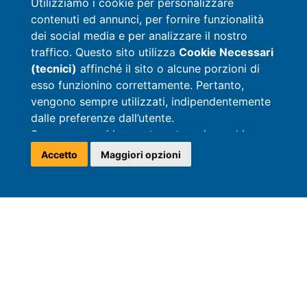
Utilizziamo i cookie per personalizzare
contenuti ed annunci, per fornire funzionalità
dei social media e per analizzare il nostro
traffico. Questo sito utilizza
Cookie Necessari
(tecnici)
affinché il sito o alcune porzioni di
esso funzionino correttamente. Pertanto,
vengono sempre utilizzati, indipendentemente
dalle preferenze dall’utente.
Sono compresi in questa categoria cookie
analitici (per fini statistici) che non
Accetto
Maggiori opzioni
comportano l’individuazione dell’interessato.
BOOK
BOOK
ANFORDERN
STELLPLÄTZE
MOBILHEIME
MOBILHEIME
Per l’utilizzo di
Cookie Analitici, Cookie di
Targeting e Marketing e Cookie di
Preferenza
, anche installati da soggetti terzi
(cd. Cookie di Terza Parte), è necessario il tuo
Unterkünfte
consenso.
Ulteriori informazioni sui Cookie installati
mediante il Sito sono disponibili accedendo
Auf Camping Riccione haben wir Mobilheime
alla
Cookie Policy
, resa sempre disponibile
für jeden Bedarf und große Stellplätze.