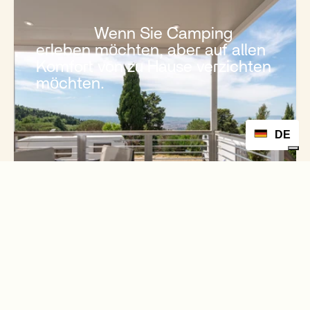
              Wenn Sie Camping 
erleben möchten, aber auf allen 
Komfort von zu Hause verzichten 
möchten.

DE
           Kostenloses Angebot

           Jetzt buchen

            Unterkunft buchen

            Buchpräsentationen

              Wenn Sie die Freiheit 