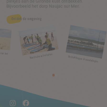
plekjes aan de Gironde kust ontdekken.
Bijvoorbeeld het dorp Naujac sur Mer.
Ontdek de omgeving
Op een steenworp afstand v
Nautische activiteiten
Ontdekkingen & wandelingen