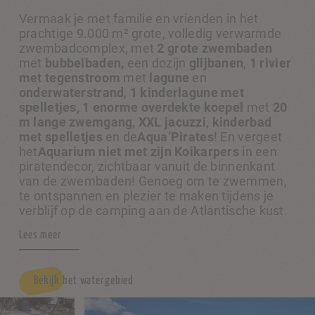
Vermaak je met familie en vrienden in het
prachtige 9.000 m² grote, volledig verwarmde
zwembadcomplex, met
2 grote zwembaden
met
bubbelbaden,
een dozijn
glijbanen
,
1 rivier
met tegenstroom
met
lagune
en
onderwaterstrand
,
1
kinderlagune met
spelletjes, 1 enorme overdekte koepel
met
20
m lange zwemgang, XXL jacuzzi, kinderbad
met spelletjes
en de
Aqua’Pirates
! En vergeet
het
Aquarium niet met zijn Koikarpers
in een
piratendecor, zichtbaar vanuit de binnenkant
van de zwembaden! Genoeg om te zwemmen,
te ontspannen en plezier te maken tijdens je
verblijf op de camping aan de Atlantische kust.
Lees meer
Bekijk het watergebied