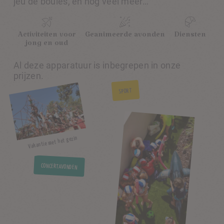
jeu de boules, en nog veel meer…
Activiteiten voor
Geanimeerde avonden
Diensten
jong en oud
Al deze apparatuur is inbegrepen in onze
prijzen.
SPORT
Vakantie met het gezin
CONCERTAVONDEN