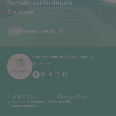
Speciale aanbiedingen
& nieuws
Bekijk alle speciale aanbiedingen
5-sterrencamping Côte d’Argent
in de Gironde
NL
EN
FR
DE
ES
05 56 09 10 25
info@cca33.com
134 Route de Contaut 33990 Hourtin-Plage
Gironde Aquitaine