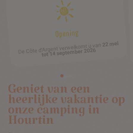
Halfschaduwrijke camping
Een prachtig heuvelachtig terrein van 20
dennenbos
hectare in het hart van een
Geniet van een
heerlijke vakantie op
onze camping in
Hourtin