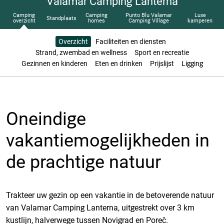
Valamar Camping Lanterna
Camping
Camping
Punto Blu Valamar
Luxe
Standplaats
overzicht
homes
Camping Village
kamperen
Overzicht
Faciliteiten en diensten
Strand, zwembad en wellness
Sport en recreatie
Gezinnen en kinderen
Eten en drinken
Prijslijst
Ligging
Oneindige
vakantiemogelijkheden in
de prachtige natuur
Trakteer uw gezin op een vakantie in de betoverende natuur
van Valamar Camping Lanterna, uitgestrekt over 3 km
kustlijn, halverwege tussen Novigrad en Poreč.