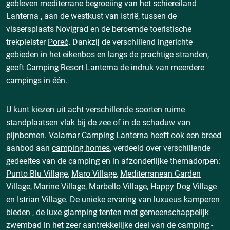
gebleven mediterrane begroeiing van het schiereiland
Lanterna , aan de westkust van Istrië, tussen de
vissersplaats Novigrad en de beroemde toeristische
trekpleister
Poreč
. Dankzij de verschillend ingerichte
gebieden in het eikenbos en langs de prachtige stranden,
geeft Camping Resort Lanterna de indruk van meerdere
campings in één.
U kunt kiezen uit acht verschillende soorten
ruime
standplaatsen
vlak bij de zee of in de schaduw van
pijnbomen. Valamar Camping Lanterna heeft ook een breed
aanbod aan
camping homes
, verdeeld over verschillende
gedeeltes van de camping en in afzonderlijke themadorpen:
Punto Blu Village
,
Maro Village
,
Mediterranean Garden
Village
,
Marine Village
,
Marbello Village
,
Happy Dog Village
en
Istrian Village
. De unieke ervaring van
luxueus kamperen
bieden
, de luxe
glamping tenten
met gemeenschappelijk
zwembad in het zeer aantrekkelijke deel van de camping -