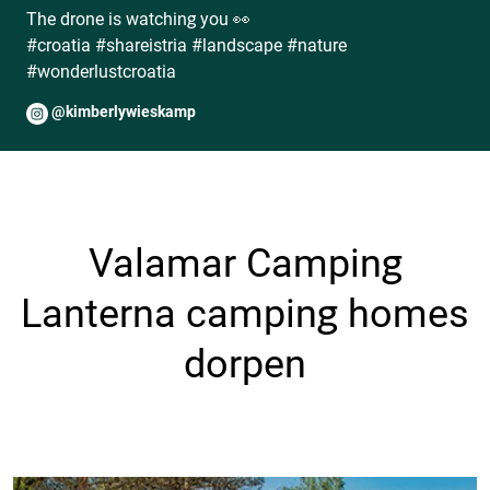
The drone is watching you 👀
#croatia #shareistria #landscape #nature
#wonderlustcroatia
@kimberlywieskamp
Valamar Camping
Lanterna camping homes
dorpen