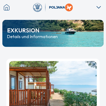
Zum
POLJANA
Hauptinhalt
springen
EXKURSION
Details und Informationen