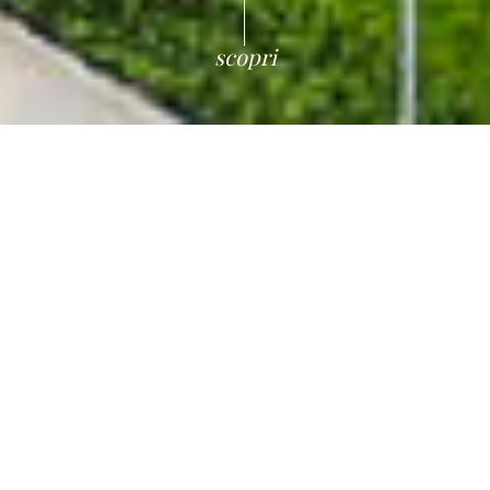
scopri
Benvenuti al
Camping La
Mariposa
Il vero campeggio sul mare di
Alghero