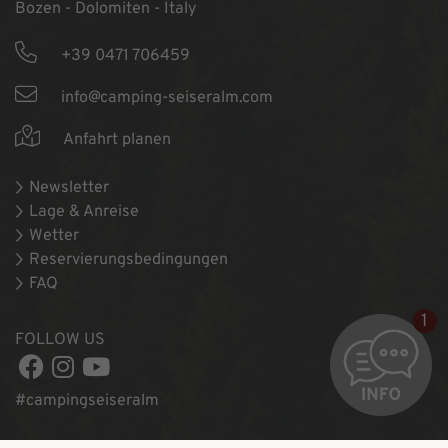
Bozen - Dolomiten - Italy
+39 0471 706459
info@camping-seiseralm.com
Anfahrt planen
Newsletter
Lage & Anreise
Wetter
Reservierungsbedingungen
FAQ
1
FOLLOW US
#campingseiseralm