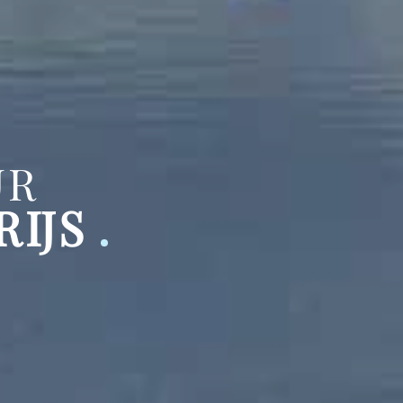
UR
RIJS