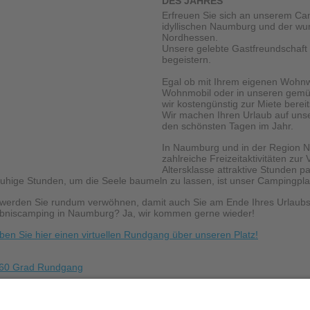
DES JAHRES
Erfreuen Sie sich an unserem Ca
idyllischen Naumburg und der w
Nordhessen.
Unsere gelebte Gastfreundschaft 
begeistern.
Egal ob mit Ihrem eigenen Wohn
Wohnmobil oder in unseren gemüt
wir kostengünstig zur Miete bereit
Wir machen Ihren Urlaub auf un
den schönsten Tagen im Jahr.
In Naumburg und in der Region 
zahlreiche Freizeitaktivitäten zur 
Altersklasse attraktive Stunden p
ruhige Stunden, um die Seele baumeln zu lassen, ist unser Campingplat
 werden Sie rundum verwöhnen, damit auch Sie am Ende Ihres Urlaubs
ebniscamping in Naumburg? Ja, wir kommen gerne wieder!
ben Sie hier einen virtuellen Rundgang über unseren Platz!
zliche Grüße