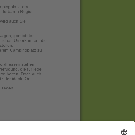
mpingplatz, am
underbaren Region
wird auch Sie
wagen, gemieteten
lichen Unterkünften, die
stellen:
serem Campingplatz zu
Nordhessen stehen
Verfügung, die für jede
arat halten. Doch auch
z der ideale Ort.
 sagen: