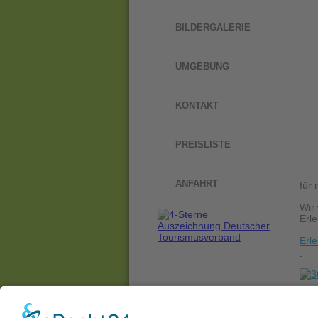
BILDERGALERIE
UMGEBUNG
KONTAKT
PREISLISTE
ANFAHRT
für 
Wir
Erl
Erle
Her