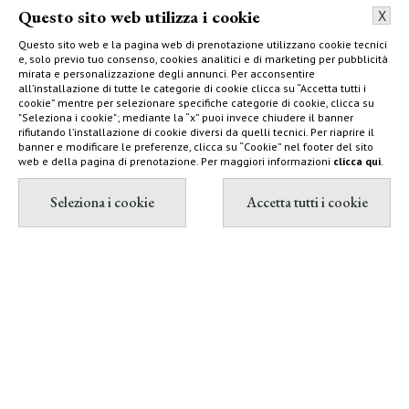
LE ATTIVITÀ
Questo sito web utilizza i cookie
X
Scopri tutte le attività
Questo sito web e la pagina web di prenotazione utilizzano cookie tecnici
e, solo previo tuo consenso, cookies analitici e di marketing per pubblicità
mirata e personalizzazione degli annunci. Per acconsentire
all’installazione di tutte le categorie di cookie clicca su “Accetta tutti i
cookie” mentre per selezionare specifiche categorie di cookie, clicca su
"Seleziona i cookie"; mediante la “x” puoi invece chiudere il banner
rifiutando l’installazione di cookie diversi da quelli tecnici. Per riaprire il
banner e modificare le preferenze, clicca su “Cookie” nel footer del sito
web e della pagina di prenotazione. Per maggiori informazioni
clicca qui
.
Le domande più frequenti
Cos’è Terre di Sacra?
Terre di Sacra è un rifugio esclusivo di oltre 1.000 ettari di
natura incontaminata nella bassa Maremma toscana, a
Che tipo di vacanza propone Terre