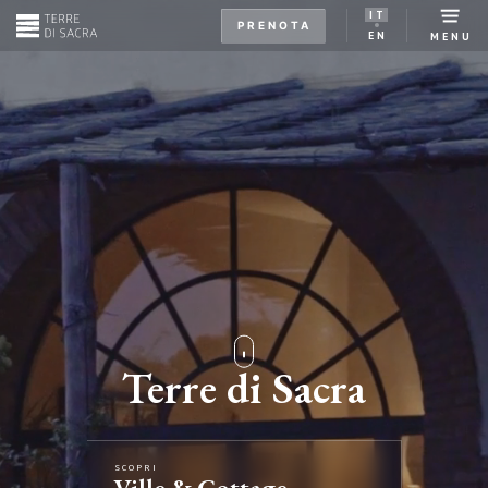
IT
PRENOTA
EN
MENU
Terre di Sacra
SCOPRI
Ville & Cottage