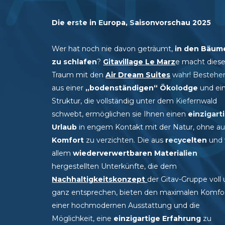
Die erste in Europa, Saisonvorschau 2025
S
Wer hat noch nie davon geträumt,
in den Bäum
zu schlafen
?
Gitavillage Le Marz
e macht dies
Traum mit den
Air Dream Suites
wahr! Bestehe
aus einer
„bodenständigen“ Ökolodge
und ei
Struktur, die vollständig unter dem Kiefernwald
schwebt, ermöglichen sie Ihnen einen
einzigart
Urlaub
in engem Kontakt mit der Natur, ohne au
Komfort
zu verzichten. Die aus
recycelten
und 
allem
wiederverwertbaren Materialien
hergestellten Unterkünfte, die dem
Nachhaltigkeitskonzept
der Gitav-Gruppe voll
ganz entsprechen, bieten den maximalen Komfo
einer hochmodernen Ausstattung und die
Möglichkeit, eine
einzigartige Erfahrung
zu