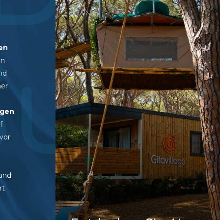
uit
en
en
nd
ner
igen
f
vor
 und
rt