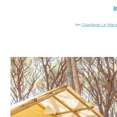
I
Im
Gitavillage Le Marz