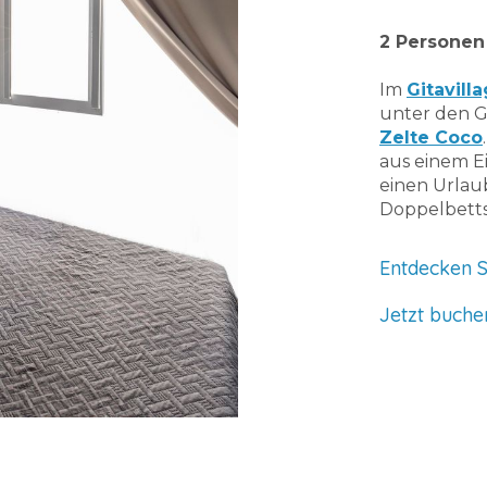
2 Personen
Im
Gitavill
unter den Gi
Zelte Coc
o
aus einem E
einen Urlau
Doppelbetts
Entdecken 
Jetzt buch