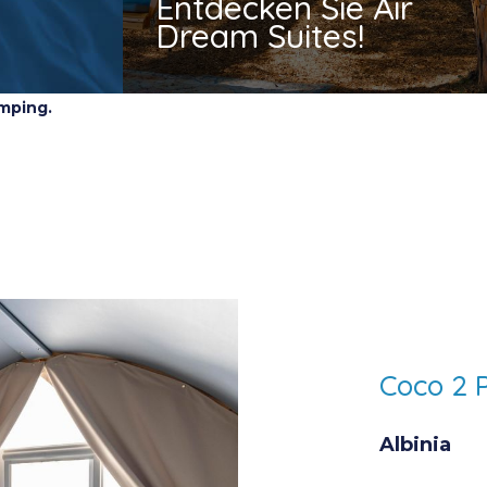
Entdecken Sie Air
Dream Suites!
amping
.
Coco 2 
Albinia