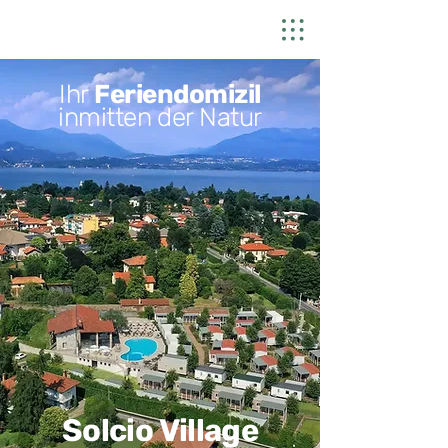
Ihr
Feriendomizil
inmitten der Natur
Solcio
Village