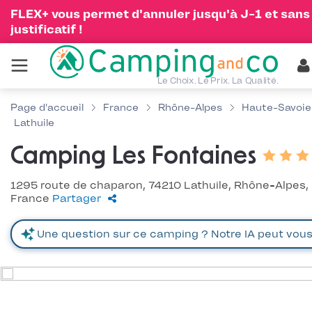
FLEX+ vous permet d'annuler jusqu'à J-1 et sans
justificatif !
Le Choix. Le Prix. La Qualité.
Page d'accueil
France
Rhône-Alpes
Haute-Savoie
Lathuile
Camping Les Fontaines
1295 route de chaparon, 74210 Lathuile, Rhône-Alpes,
France
Partager