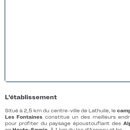
L'établissement
Situé à 2,5 km du centre-ville de Lathuile, le
camp
Les Fontaines
constitue un des meilleurs endr
pour profiter du paysage époustouflant des
Al
en
Haute-Savoie
. À 1 km du lac d’Annecy et ba…