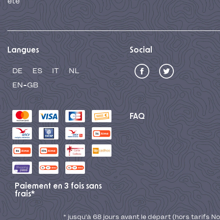
été
Langues
Social
DE
ES
IT
NL
EN-GB
FAQ
Paiement en 3 fois sans
frais*
* jusqu'à 68 jours avant le départ (hors tarifs No