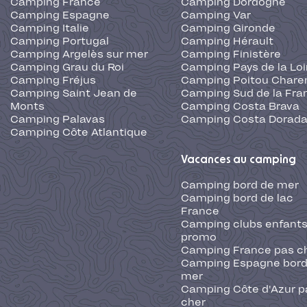
Camping France
Camping Dordogne
Camping Espagne
Camping Var
Camping Italie
Camping Gironde
Camping Portugal
Camping Hérault
Camping Argelès sur mer
Camping Finistère
Camping Grau du Roi
Camping Pays de la Loi
Camping Fréjus
Camping Poitou Chare
Camping Saint Jean de
Camping Sud de la Fra
Monts
Camping Costa Brava
Camping Palavas
Camping Costa Dorad
Camping Côte Atlantique
Vacances au camping
Camping bord de mer
Camping bord de lac
France
Camping clubs enfants
promo
Camping France pas c
Camping Espagne bord
mer
Camping Côte d'Azur p
cher