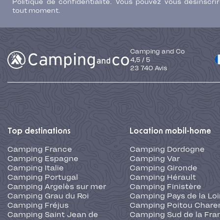
Politique de confidentialité. Vous pouvez vous désinscri
tout moment.
Camping and Co
4,5
/
5
23 740
Avis
Top destinations
Location mobil-home
Camping France
Camping Dordogne
Camping Espagne
Camping Var
Camping Italie
Camping Gironde
Camping Portugal
Camping Hérault
Camping Argelès sur mer
Camping Finistère
Camping Grau du Roi
Camping Pays de la Loi
Camping Fréjus
Camping Poitou Chare
Camping Saint Jean de
Camping Sud de la Fra