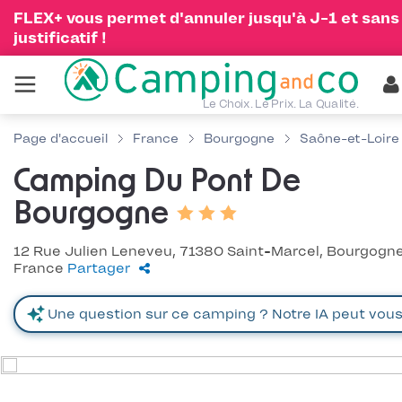
FLEX+ vous permet d'annuler jusqu'à J-1 et sans
justificatif !
Le Choix. Le Prix. La Qualité.
Page d'accueil
France
Bourgogne
Saône-et-Loire
Camping Du Pont De
Bourgogne
12 Rue Julien Leneveu, 71380 Saint-Marcel, Bourgogne
France
Partager