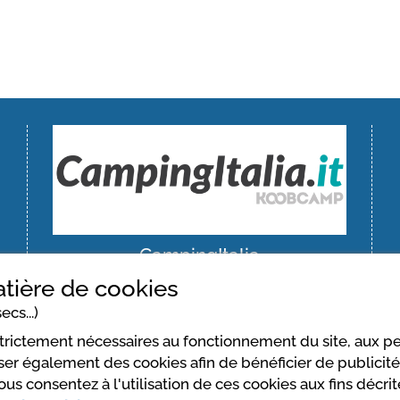
CampingItalia
tière de cookies
https://www.campingitalia.it/
ecs...)
tions générales d'utilisation
Mentions légales
strictement nécessaires au fonctionnement du site, aux 
er également des cookies afin de bénéficier de publicités
vous consentez à l'utilisation de ces cookies aux fins décr