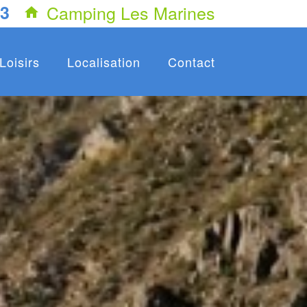
Camping Les Marines
33

Loisirs
Localisation
Contact