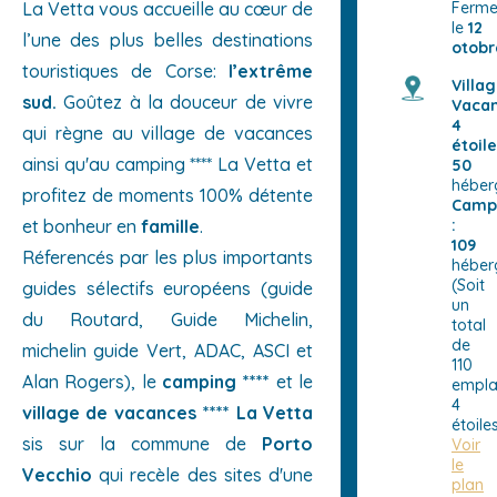
La Vetta vous accueille au cœur de
Ferme
le
12
l’une des plus belles destinations
otobr
touristiques de Corse:
l’extrême
Villa
sud.
Goûtez à la douceur de vivre
Vaca
4
qui règne au
village de vacances
étoile
ainsi qu'au camping
****
La Vetta et
50
héber
profitez de moments 100% détente
Camp
et bonheur en
famille
.
:
109
Réferencés par les plus importants
héber
(Soit
guides sélectifs européens (guide
un
du Routard, Guide Michelin,
total
de
michelin guide Vert, ADAC, ASCI et
110
Alan Rogers), le
camping ****
et le
empla
4
village de vacances **** La Vetta
étoile
sis sur la commune de
Porto
Voir
le
Vecchio
qui recèle des sites d'une
plan