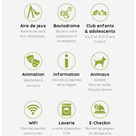
Aire de jeux
Boulodrome
Club enfants
& adolescents
Adventure park,
Boule à votre
mur d'escalade,...
disposition à
4 à 12 et 13 à 17 ans
la réception
Gratuit
Animation
Information
Animaux
Activités & Agenda
Accepté
Spectacles &
de la région
tenu en laisse.
concerts
Douche canine
WIFI
Laverie
E-Checkin
Dans les parties
A votre disposition
Permet de gagner
communes
7/24
du temps à la