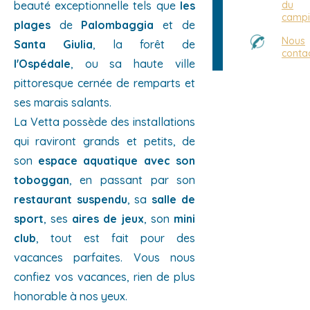
beauté exceptionnelle tels que
les
du
camp
plages
de
Palombaggia
et de
Nous
Santa Giulia
, la forêt de
conta
l'Ospédale
, ou sa haute ville
pittoresque cernée de remparts et
ses marais salants.
La Vetta possède des installations
qui raviront grands et petits, de
son
espace aquatique avec son
toboggan
, en passant par son
restaurant suspendu
, sa
salle de
sport
, ses
aires de jeux
, son
mini
club
, tout est fait pour des
vacances parfaites. Vous nous
confiez vos vacances, rien de plus
honorable à nos yeux.