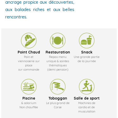
ancrage propice aux découvertes,
aux balades riches et aux belles
rencontres.
Point Chaud
Restauration
Snack
Pain et
Repas menu
Une grande partie
viennoiserie sur
unique & soirées
de la journée
place
thématiques
sur commande
(demi pension)
Piscine
Toboggan
Salle de sport
& solarium
Le plus grand de
Machines de
Non chauffée
Corse
cardio et de
musculation