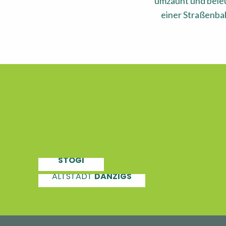
umzäunt und beleu
einer Straßenba
DER STRAND IN
STOGI
ALTSTADT
DANZIGS