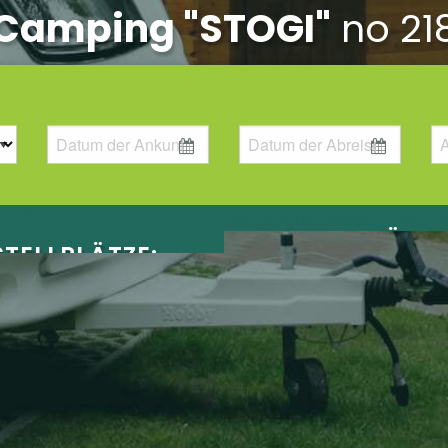
Camping "STOGI"
no 21
CAMPINGHÄUS
STELLPLÄTZE:
HNMOBILE UND
WOHNWAGEN