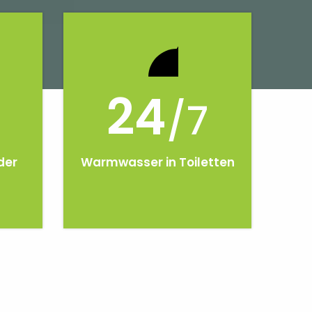
24
/7
der
Warmwasser in Toiletten