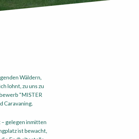
egenden Wäldern,
ch lohnt, zu uns zu
ettbewerb "MISTER
d Caravaning.
t – gelegen inmitten
gplatz ist bewacht,