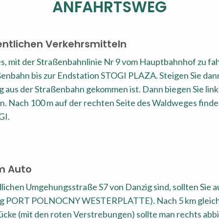
ANFAHRTSWEG
entlichen Verkehrsmitteln
s, mit der Straßenbahnlinie Nr 9 vom Hauptbahnhof zu fah
aßenbahn bis zur Endstation STOGI PLAZA. Steigen Sie dan
g aus der Straßenbahn gekommen ist. Dann biegen Sie link
n. Nach 100 m auf der rechten Seite des Waldweges finden
I.
m Auto
lichen Umgehungsstraße S7 von Danzig sind, sollten Sie au
tung PORT POLNOCNY WESTERPLATTE). Nach 5 km gleich
cke (mit den roten Verstrebungen) sollte man rechts abb