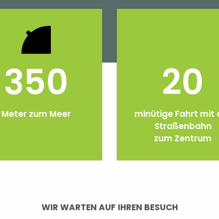
350
20
Meter zum Meer
minütige Fahrt mit 
Straßenbahn
zum Zentrum
WIR WARTEN AUF IHREN BESUCH