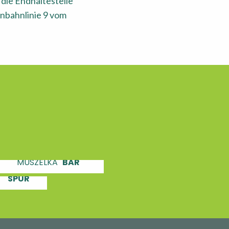
die Endhaltestelle
nbahnlinie 9 vom
"MUSZELKA"
BAR
STENBEFESTIGUNGEN
SPUR