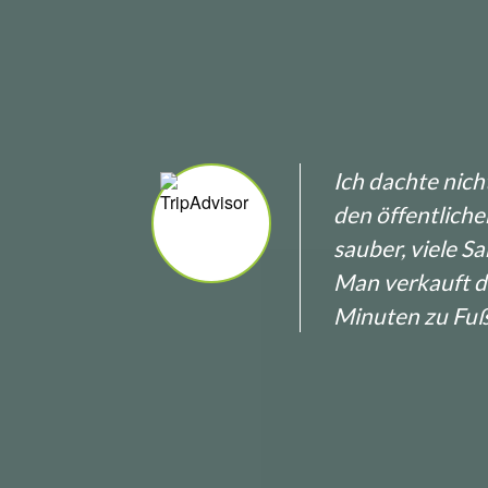
eer,
Ich dachte nich
den öffentliche
g in
sauber, viele S
Man verkauft d
Minuten zu Fuß