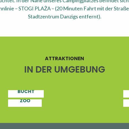
chtet. In der Nähe unseres Campingplatzes befindet sich 
hnlinie – STOGI PLAŻA – (20 Minuten Fahrt mit der Straße
Stadtzentrum Danzigs entfernt).
ATTRAKTIONEN
IN DER UMGEBUNG
SCHIFFAHRT
ÜBER DIE
DANZIGER
PARK IN
BUCHT
OLIWA UND
KÜ
ZOO