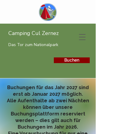
Camping Cul Zernez
Das Tor zum Nationalpark
Buchen
Buchungen für das Jahr 2027 sind
erst ab Januar 2027 möglich.
Alle Aufenthalte ab zwei Nächten
können über unsere
Buchungsplattform reserviert
werden – dies gilt auch für
Buchungen im Jahr 2026.
Eine Vorausbuchung für nur eine