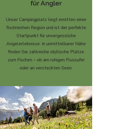
für Angler
Unser Campingplatz liegt inmitten einer
fischreichen Region und ist der perfekte
Startpunkt für unvergessliche
Angelerlebnisse. In unmittelbarer Nähe
finden Sie zahlreiche idyllische Plätze
zum Fischen – ob am ruhigen Flussufer
oder an versteckten Seen.